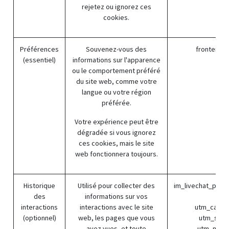
rejetez ou ignorez ces
cookies.
Préférences
Souvenez-vous des
frontend_l
(essentiel)
informations sur l'apparence
ou le comportement préféré
du site web, comme votre
langue ou votre région
préférée.
Votre expérience peut être
dégradée si vous ignorez
ces cookies, mais le site
web fonctionnera toujours.
Historique
Utilisé pour collecter des
im_livechat_prev
des
informations sur vos
(Od
interactions
interactions avec le site
utm_campa
(optionnel)
web, les pages que vous
utm_sour
avez vues, et toute
utm_medi