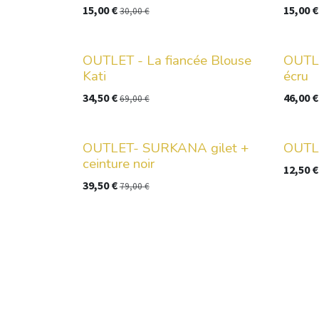
15,00
€
15,00
€
30,00
€
OUTLET - La fiancée Blouse
OUTLE
Kati
écru
34,50
€
46,00
€
69,00
€
OUTLET- SURKANA gilet +
OUTLE
ceinture noir
12,50
€
39,50
€
79,00
€