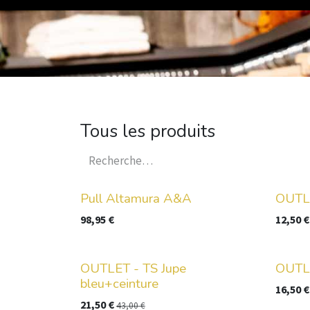
Tous les produits
Pull Altamura A&A
OUTLE
98,95
€
12,50
€
OUTLET - TS Jupe
OUTLE
bleu+ceinture
16,50
€
21,50
€
43,00
€