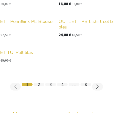
16,00
€
30,00
€
32,00
€
T - Penn&ink PL Blouse
OUTLET - PB t-shirt col b
bleu
24,00
€
92,50
€
48,50
€
T-TU-Pull lilas
25,00
€
1
2
3
4
…
8