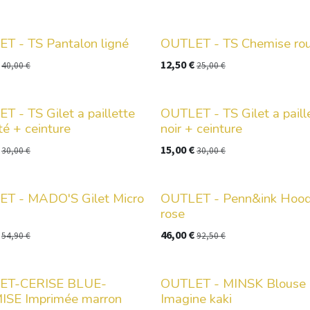
T - TS Pantalon ligné
OUTLET - TS Chemise roui
12,50
€
40,00
€
25,00
€
T - TS Gilet a paillette
OUTLET - TS Gilet a paill
té + ceinture
noir + ceinture
15,00
€
30,00
€
30,00
€
T - MADO'S Gilet Micro
OUTLET - Penn&ink Hood
rose
46,00
€
54,90
€
92,50
€
ET-CERISE BLUE-
OUTLET - MINSK Blouse
SE Imprimée marron
Imagine kaki