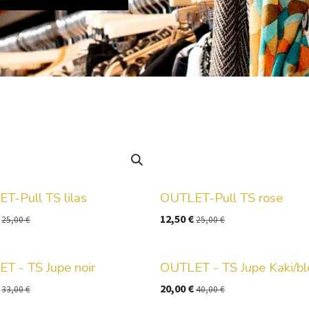
T-Pull TS lilas
OUTLET-Pull TS rose
12,50
€
25,00
€
25,00
€
T - TS Jupe noir
OUTLET - TS Jupe Kaki/bl
20,00
€
33,00
€
40,00
€