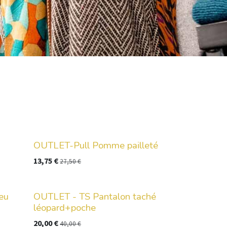
OUTLET-Pull Pomme pailleté
13,75
€
27,50
€
eu
OUTLET - TS Pantalon taché
léopard+poche
20,00
€
40,00
€