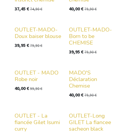
37,45
€
40,00
€
74,90
€
79,90
€
OUTLET-MADO-
OUTLET-MADO-
Doux baiser blouse
Born to be
CHEMISE
39,95
€
79,90
€
39,95
€
79,90
€
OUTLET - MADO
MADO'S
Robe noir
Déclaration
Chemise
40,00
€
99,90
€
40,00
€
79,90
€
OUTLET - La
OUTLET-Long
fiancée Gilet Isumi
GILET La fiancee
curry
sacheon black