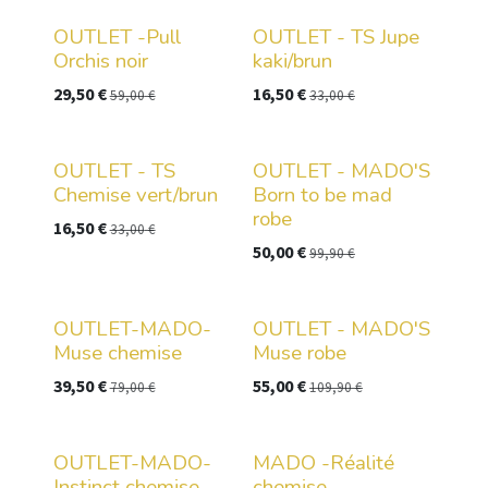
OUTLET -Pull
OUTLET - TS Jupe
Orchis noir
kaki/brun
29,50
€
16,50
€
59,00
€
33,00
€
OUTLET - TS
OUTLET - MADO'S
Chemise vert/brun
Born to be mad
robe
16,50
€
33,00
€
50,00
€
99,90
€
OUTLET-MADO-
OUTLET - MADO'S
Muse chemise
Muse robe
39,50
€
55,00
€
79,00
€
109,90
€
OUTLET-MADO-
MADO -Réalité
Instinct chemise
chemise