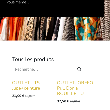
vous-même…
Tous les produits
OUTLET - TS
OUTLET- ORFEO
Jupe+ceinture
Pull Donia
ROUILLE TU
21,00
€
42,00
€
37,50
€
75,00
€