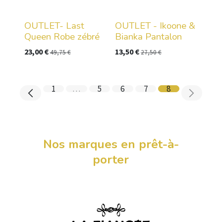
OUTLET- Last
OUTLET - Ikoone &
Queen Robe zébré
Bianka Pantalon
23,00
€
13,50
€
49,75
€
27,50
€
1
…
5
6
7
8
Nos marques en prêt-à-
porter