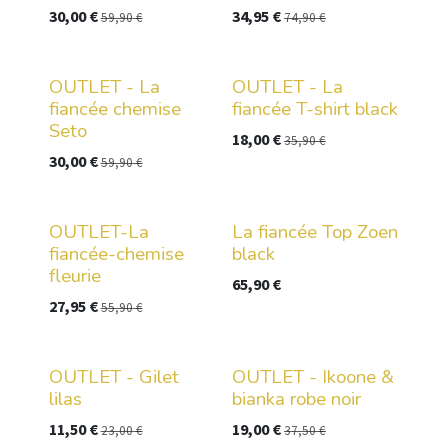
30,00
€
34,95
€
59,90
€
74,90
€
OUTLET - La
OUTLET - La
fiancée chemise
fiancée T-shirt black
Seto
18,00
€
35,90
€
30,00
€
59,90
€
OUTLET-La
La fiancée Top Zoen
fiancée-chemise
black
fleurie
65,90
€
27,95
€
55,90
€
OUTLET - Gilet
OUTLET - Ikoone &
lilas
bianka robe noir
11,50
€
19,00
€
23,00
€
37,50
€